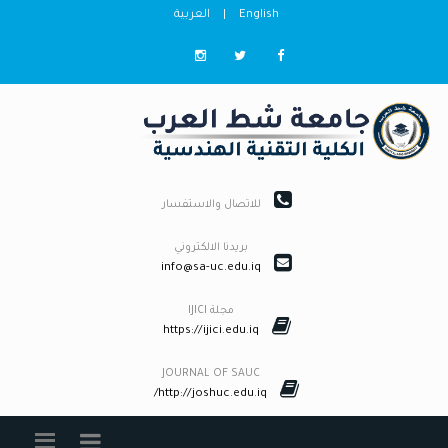
English
|
العربية
للاتصال والاستفسار
بريدنا الالكتروني
info@sa-uc.edu.iq
مجلة IJICI
https://ijici.edu.iq
JOURNAL OF SAUC
http://joshuc.edu.iq/